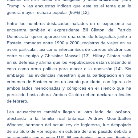
Trump, y las encuestas indican que este es el tema que le
genera mayor rechazo popular (66%) [12].
Entre los nombres destacados hallados en el expediente se
encuentra también el expresidente Bill Clinton, del Partido
Demócrata, quien aparece en una serie de fotografías junto a
Epstein, tomadas entre 1990 y 2000, registros de viajes en su
avión particular, así como intercambios de correos electrónicos
entre su equipo y Ghislaine Maxwell [13]. Hillary Clinton salió
en su defensa y afirma que los Republicanos están utilizando el
caso como arma política para atacar a la oposición [14]. Sin
embargo, las evidencias muestran que la participación en los
crímenes de Epstein no es un asunto partidario, con figuras de
ambos lados mencionadas y cómplices en el silencio que ha
persistido hasta ahora. Ambos Clinton deben declarar a finales
de febrero.
Las acusaciones también llegan al otro lado del océano,
afectando a la familia real británica. Andrew Mountbatten
Windsor, hermano del actual rey de Inglaterra, fue despojado
de su título de «príncipe» en octubre del año pasado debido a
su conexión con el caso [15]. El expríncipe, junto con Epstein,