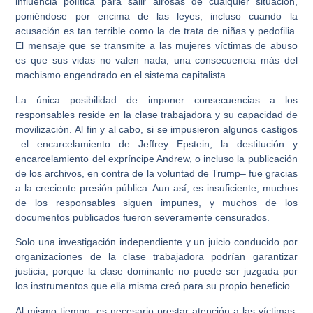
influencia política para salir airosas de cualquier situación,
poniéndose por encima de las leyes, incluso cuando la
acusación es tan terrible como la de trata de niñas y pedofilia.
El mensaje que se transmite a las mujeres víctimas de abuso
es que sus vidas no valen nada, una consecuencia más del
machismo engendrado en el sistema capitalista.
La única posibilidad de imponer consecuencias a los
responsables reside en la clase trabajadora y su capacidad de
movilización. Al fin y al cabo, si se impusieron algunos castigos
–el encarcelamiento de Jeffrey Epstein, la destitución y
encarcelamiento del expríncipe Andrew, o incluso la publicación
de los archivos, en contra de la voluntad de Trump– fue gracias
a la creciente presión pública. Aun así, es insuficiente; muchos
de los responsables siguen impunes, y muchos de los
documentos publicados fueron severamente censurados.
Solo una investigación independiente y un juicio conducido por
organizaciones de la clase trabajadora podrían garantizar
justicia, porque la clase dominante no puede ser juzgada por
los instrumentos que ella misma creó para su propio beneficio.
Al mismo tiempo, es necesario prestar atención a las víctimas,