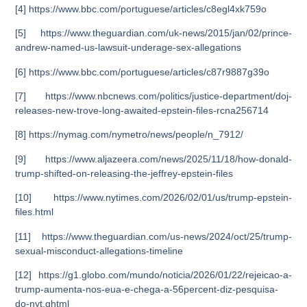
[4] https://www.bbc.com/portuguese/articles/c8egl4xk759o
[5] https://www.theguardian.com/uk-news/2015/jan/02/prince-
andrew-named-us-lawsuit-underage-sex-allegations
[6] https://www.bbc.com/portuguese/articles/c87r9887g39o
[7] https://www.nbcnews.com/politics/justice-department/doj-
releases-new-trove-long-awaited-epstein-files-rcna256714
[8] https://nymag.com/nymetro/news/people/n_7912/
[9] https://www.aljazeera.com/news/2025/11/18/how-donald-
trump-shifted-on-releasing-the-jeffrey-epstein-files
[10] https://www.nytimes.com/2026/02/01/us/trump-epstein-
files.html
[11] https://www.theguardian.com/us-news/2024/oct/25/trump-
sexual-misconduct-allegations-timeline
[12] https://g1.globo.com/mundo/noticia/2026/01/22/rejeicao-a-
trump-aumenta-nos-eua-e-chega-a-56percent-diz-pesquisa-
do-nyt.ghtml