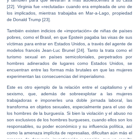
y también para que llevaran a más adolescentes a su casa
[22]. Virginia fue «reclutada» cuando era empleada de uno de
los implicados, mientras trabajaba en Mar-a-Lago, propiedad
de Donald Trump [23].
También existen indicios de «importación» de niñas de países
pobres, como el Brasil, en que Epstein pagaba las visas de sus
víctimas para entrar en Estados Unidos, a través del agente de
modelos francés Jean-Luc Brunel [24]. Tanto la trata como el
turismo sexual en países semicoloniales, perpetrados por
hombres adinerados de lugares como Estados Unidos, se
encuentran entre las formas más brutales en que las mujeres
experimentan las consecuencias del imperialismo.
Este es otro ejemplo de la relación entre el capitalismo y el
sexismo, que, además de sobreexplotar a las mujeres
trabajadoras e imponerles una doble jornada laboral, las
transforma en objetos sexuales, especialmente para el uso de
los hombres de la burguesía. Si bien la violación y el abuso no
son exclusivos de los hombres burgueses, cuando ellos son los
responsables, su poder económico y su influencia política, así
como la amenaza implícita de represalias, dificultan aún más el