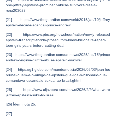
one-jeffrey-epsteins-prominent-abuse-survivors-dies-s-
rcna203027
[21] https://www.theguardian.com/world/2015/jan/10/jeffrey-
epstein-decade-scandal-prince-andrew
[22] https://www.pbs.org/newshour/nation/newly-released-
epstein-transcript-florida-prosecutors-knew-billionaire-raped-
teen-girls-years-before-cutting-deal
[23] https://www.theguardian.com/us-news/2025/oct/15/prince-
andrew-virginia-giuffre-abuse-epstein-maxwell
[24] https://g1.globo.com/mundo/noticia/2026/02/03/jean-luc-
brunel-quem-e-o-amigo-de-epstein-que-liga-o-bilionario-que-
comandava-escandalo-sexual-ao-brasil.ghtml
[25] https://www.aljazeera.com/news/2026/2/9/what-were-
jeffrey-epsteins-links-to-israel
[26] Ídem nota 25.
[27]