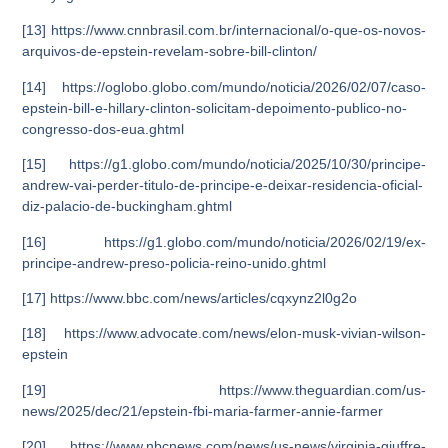
[13] https://www.cnnbrasil.com.br/internacional/o-que-os-novos-
arquivos-de-epstein-revelam-sobre-bill-clinton/
[14] https://oglobo.globo.com/mundo/noticia/2026/02/07/caso-
epstein-bill-e-hillary-clinton-solicitam-depoimento-publico-no-
congresso-dos-eua.ghtml
[15] https://g1.globo.com/mundo/noticia/2025/10/30/principe-
andrew-vai-perder-titulo-de-principe-e-deixar-residencia-oficial-
diz-palacio-de-buckingham.ghtml
[16] https://g1.globo.com/mundo/noticia/2026/02/19/ex-
principe-andrew-preso-policia-reino-unido.ghtml
[17] https://www.bbc.com/news/articles/cqxynz2l0g2o
[18] https://www.advocate.com/news/elon-musk-vivian-wilson-
epstein
[19] https://www.theguardian.com/us-
news/2025/dec/21/epstein-fbi-maria-farmer-annie-farmer
[20] https://www.nbcnews.com/news/us-news/virginia-giuffre-