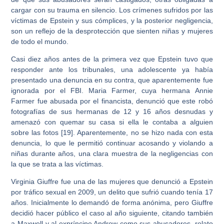
cargar con su trauma en silencio. Los crímenes sufridos por las
víctimas de Epstein y sus cómplices, y la posterior negligencia,
son un reflejo de la desprotección que sienten niñas y mujeres
de todo el mundo.
Casi diez años antes de la primera vez que Epstein tuvo que
responder ante los tribunales, una adolescente ya había
presentado una denuncia en su contra, que aparentemente fue
ignorada por el FBI. Maria Farmer, cuya hermana Annie
Farmer fue abusada por el financista, denunció que este robó
fotografías de sus hermanas de 12 y 16 años desnudas y
amenazó con quemar su casa si ella le contaba a alguien
sobre las fotos [19]. Aparentemente, no se hizo nada con esta
denuncia, lo que le permitió continuar acosando y violando a
niñas durante años, una clara muestra de la negligencias con
la que se trata a las víctimas.
Virginia Giuffre fue una de las mujeres que denunció a Epstein
por tráfico sexual en 2009, un delito que sufrió cuando tenía 17
años. Inicialmente lo demandó de forma anónima, pero Giuffre
decidió hacer público el caso al año siguiente, citando también
a Maxwell y al expríncipe Andrew como sus abusadores, relato