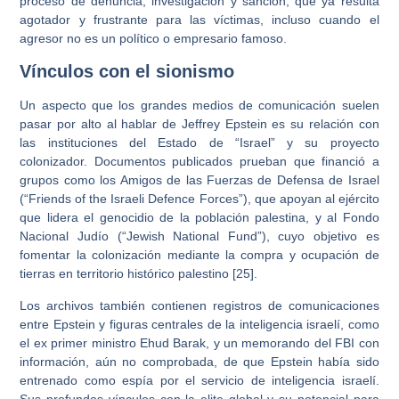
proceso de denuncia, investigación y sanción, que ya resulta
agotador y frustrante para las víctimas, incluso cuando el
agresor no es un político o empresario famoso.
Vínculos con el sionismo
Un aspecto que los grandes medios de comunicación suelen
pasar por alto al hablar de Jeffrey Epstein es su relación con
las instituciones del Estado de “Israel” y su proyecto
colonizador. Documentos publicados prueban que financió a
grupos como los Amigos de las Fuerzas de Defensa de Israel
(“Friends of the Israeli Defence Forces”), que apoyan al ejército
que lidera el genocidio de la población palestina, y al Fondo
Nacional Judío (“Jewish National Fund”), cuyo objetivo es
fomentar la colonización mediante la compra y ocupación de
tierras en territorio histórico palestino [25].
Los archivos también contienen registros de comunicaciones
entre Epstein y figuras centrales de la inteligencia israelí, como
el ex primer ministro Ehud Barak, y un memorando del FBI con
información, aún no comprobada, de que Epstein había sido
entrenado como espía por el servicio de inteligencia israelí.
Sus profundos vínculos con la elite global y su potencial para