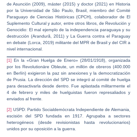
de Asunción (2009), máster (2015) y doctor (2021) en Historia
por la Universidad de São Paulo, Brasil, miembro del Comité
Paraguayo de Ciencias Históricas (CPCH), colaborador de El
Suplemento Cultural y autor, entre otros libros, de Revolución y
Genocidio: El mal ejemplo de la independencia paraguaya y su
destrucción (Arandurã, 2011) y La Guerra contra el Paraguay
en debate (Lorca, 2019) militante del MPR de Brasil y del CIR a
nivel internacional.
[1]
En la «Gran Huelga de Enero» (28/01/1918), organizada
por los Revolutionäre Obleute, un millón de obreros (400.000
en Berlín) exigieron la paz sin anexiones y la democratización
de Prusia. La dirección del SPD se integró al comité de huelga
para desactivarla desde dentro. Fue aplastada militarmente el
4 de febrero y miles de huelguistas fueron represaliados y
enviados al frente.
[2]
USPD: Partido Socialdemócrata Independiente de Alemania,
escisión del SPD fundada en 1917. Agrupaba a sectores
heterogéneos (desde revisionistas hasta revolucionarios)
unidos por su oposición a la guerra.