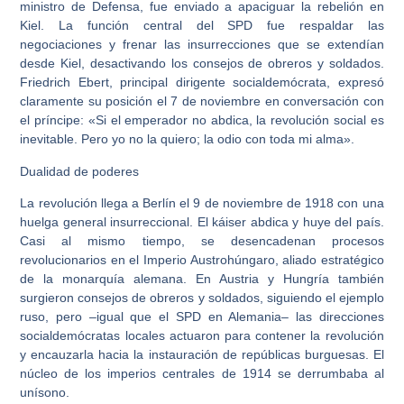
ministro de Defensa, fue enviado a apaciguar la rebelión en
Kiel. La función central del SPD fue respaldar las
negociaciones y frenar las insurrecciones que se extendían
desde Kiel, desactivando los consejos de obreros y soldados.
Friedrich Ebert, principal dirigente socialdemócrata, expresó
claramente su posición el 7 de noviembre en conversación con
el príncipe: «Si el emperador no abdica, la revolución social es
inevitable. Pero yo no la quiero; la odio con toda mi alma».
Dualidad de poderes
La revolución llega a Berlín el 9 de noviembre de 1918 con una
huelga general insurreccional. El káiser abdica y huye del país.
Casi al mismo tiempo, se desencadenan procesos
revolucionarios en el Imperio Austrohúngaro, aliado estratégico
de la monarquía alemana. En Austria y Hungría también
surgieron consejos de obreros y soldados, siguiendo el ejemplo
ruso, pero –igual que el SPD en Alemania– las direcciones
socialdemócratas locales actuaron para contener la revolución
y encauzarla hacia la instauración de repúblicas burguesas. El
núcleo de los imperios centrales de 1914 se derrumbaba al
unísono.