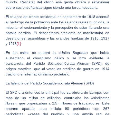
mundo. Rescatar del olvido esa gesta obrera y reflexionar
sobre sus enseñanzas sigue siendo una tarea necesaria.
El colapso del frente occidental en septiembre de 1918 acentuó
el hartazgo de la población ante los salarios reales hundidos, la
miseria, el racionamiento y la percepción de estar librando una
batalla perdida. El descontento creciente se manifestaba en
deserciones, asambleas y las grandes huelgas de 1916, 1917
y 1918
[1]
.
En las calles se quebró la «Unión Sagrada» que había
sustentado el chovinismo bélico y se hizo evidente la
bancarrota del Partido Socialdemócrata Alemán (SPD), de
origen marxista, que al votar los créditos de guerra en 1914
traicionó el internacionalismo proletario.
La falencia del Partido Socialdemócrata Alemán (SPD)
El SPD era entonces la principal fuerza obrera de Europa: con
más de un millón de afiliados, controlaba los «sindicatos
libres», que organizaban a 2,5 millones de trabajadores. Este
enorme aparato –que incluía 90 periódicos con 267
periodistas, «casas del pueblo» y una amplia red de