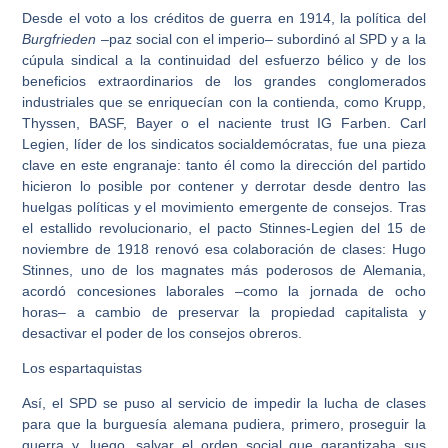
Desde el voto a los créditos de guerra en 1914, la política del
Burgfrieden
–paz social con el imperio– subordinó al SPD y a la
cúpula sindical a la continuidad del esfuerzo bélico y de los
beneficios extraordinarios de los grandes conglomerados
industriales que se enriquecían con la contienda, como Krupp,
Thyssen, BASF, Bayer o el naciente trust IG Farben. Carl
Legien, líder de los sindicatos socialdemócratas, fue una pieza
clave en este engranaje: tanto él como la dirección del partido
hicieron lo posible por contener y derrotar desde dentro las
huelgas políticas y el movimiento emergente de consejos. Tras
el estallido revolucionario, el pacto Stinnes-Legien del 15 de
noviembre de 1918 renovó esa colaboración de clases: Hugo
Stinnes, uno de los magnates más poderosos de Alemania,
acordó concesiones laborales –como la jornada de ocho
horas– a cambio de preservar la propiedad capitalista y
desactivar el poder de los consejos obreros.
Los espartaquistas
Así, el SPD se puso al servicio de impedir la lucha de clases
para que la burguesía alemana pudiera, primero, proseguir la
guerra y, luego, salvar el orden social que garantizaba sus