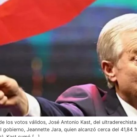
de los votos válidos, José Antonio Kast, del ultraderechist
l gobierno, Jeannette Jara, quien alcanzó cerca del 41,84 %
s), Kast sumó […]