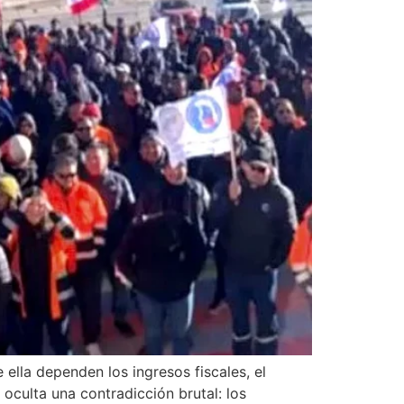
ella dependen los ingresos fiscales, el
 oculta una contradicción brutal: los