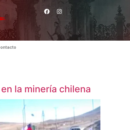
ontacto
a en la minería chilena