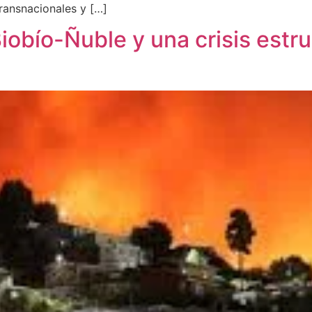
transnacionales y […]
obío-Ñuble y una crisis estru