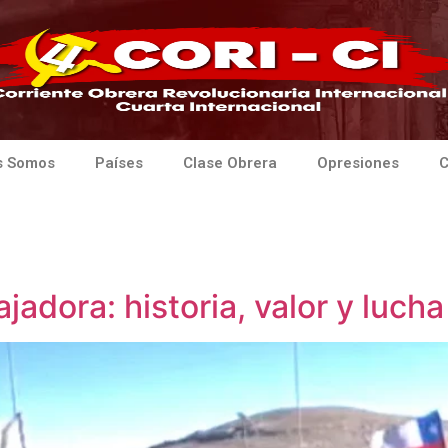
s Somos
Países
Clase Obrera
Opresiones
C
ajadora: historia, valor y luch