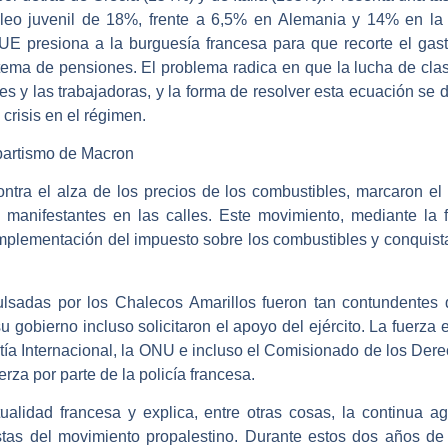
eo juvenil de 18%, frente a 6,5% en Alemania y 14% en la 
 UE presiona a la burguesía francesa para que recorte el gast
stema de pensiones. El problema radica en que la lucha de cla
es y las trabajadoras, y la forma de resolver esta ecuación se 
crisis en el régimen.
partismo de Macron
ontra el alza de los precios de los combustibles, marcaron el
s manifestantes en las calles. Este movimiento, mediante la 
 implementación del impuesto sobre los combustibles y conquis
lsadas por los Chalecos Amarillos fueron tan contundentes q
u gobierno incluso solicitaron el apoyo del ejército. La fuerza
tía Internacional, la ONU e incluso el Comisionado de los D
rza por parte de la policía francesa.
alidad francesa y explica, entre otras cosas, la continua ag
listas del movimiento propalestino. Durante estos dos años d