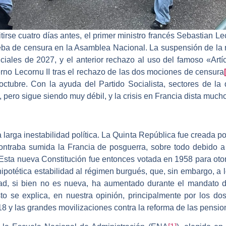
itirse cuatro días antes, el primer ministro francés Sebastian L
eba de censura en la Asamblea Nacional. La suspensión de la 
nciales de 2027, y el anterior rechazo al uso del famoso «Artí
erno Lecornu II tras el rechazo de las dos mociones de censura
tubre. Con la ayuda del Partido Socialista, sectores de la 
pero sigue siendo muy débil, y la crisis en Francia dista mucho
larga inestabilidad política. La Quinta República fue creada p
contraba sumida la Francia de posguerra, sobre todo debido a 
 Esta nueva Constitución fue entonces votada en 1958 para oto
hipotética estabilidad al régimen burgués, que, sin embargo, a l
dad, si bien no es nueva, ha aumentado durante el mandato 
Esto se explica, en nuestra opinión, principalmente por los d
8 y las grandes movilizaciones contra la reforma de las pensi