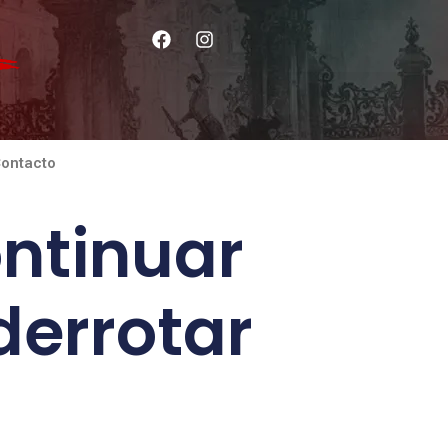
ontacto
ontinuar
derrotar