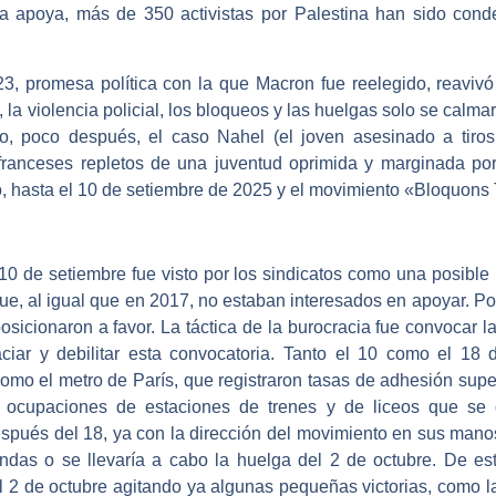
ncia apoya, más de 350 activistas por Palestina han sido con
3, promesa política con la que Macron fue reelegido, reaviv
 la violencia policial, los bloqueos y las huelgas solo se calmar
o, poco después, el caso Nahel (el joven asesinado a tiros 
 franceses repletos de una juventud oprimida y marginada por 
o, hasta el 10 de setiembre de 2025 y el movimiento «Bloquons 
0 de setiembre fue visto por los sindicatos como una posible 
 al igual que en 2017, no estaban interesados ​​en apoyar. Por 
sicionaron a favor. La táctica de la burocracia fue convocar 
aciar y debilitar esta convocatoria. Tanto el 10 como el 18
 como el metro de París, que registraron tasas de adhesión su
y ocupaciones de estaciones de trenes y de liceos que se
espués del 18, ya con la dirección del movimiento en sus manos
as o se llevaría a cabo la huelga del 2 de octubre. De este
2 de octubre agitando ya algunas pequeñas victorias, como la 