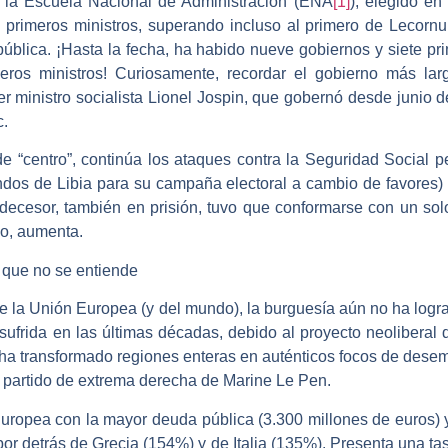
n la Escuela Nacional de Administración (ENA
[1]
), elegido e
 primeros ministros, superando incluso al primero de Lecornu
blica. ¡Hasta la fecha, ha habido nueve gobiernos y siete pr
eros ministros! Curiosamente, recordar el gobierno más lar
r ministro socialista Lionel Jospin, que gobernó desde junio
c.
e “centro”, continúa los ataques contra la Seguridad Social p
ndos de Libia para su campaña electoral a cambio de favores) y 
edecesor, también en prisión, tuvo que conformarse con un so
rio, aumenta.
 que no se entiende
 de la Unión Europea (y del mundo), la burguesía aún no ha logr
 sufrida en las últimas décadas, debido al proyecto neoliberal
a transformado regiones enteras en auténticos focos de desemp
l partido de extrema derecha de Marine Le Pen.
Europea con la mayor deuda pública (3.300 millones de euros) 
por detrás de Grecia (154%) y de Italia (135%). Presenta una t