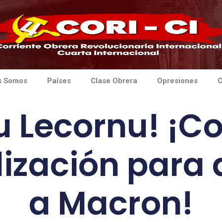
s Somos
Países
Clase Obrera
Opresiones
C
u Lecornu! ¡C
lización para 
a Macron!