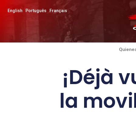
English
Português
Français
Quiene
¡Déjà v
la movi